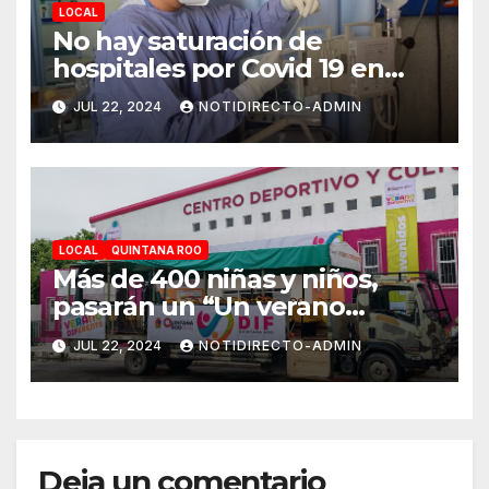
LOCAL
No hay saturación de
hospitales por Covid 19 en
Playa del Carmen
JUL 22, 2024
NOTIDIRECTO-ADMIN
LOCAL
QUINTANA ROO
Más de 400 niñas y niños,
pasarán un “Un verano
DIFerente” en Chetumal:
JUL 22, 2024
NOTIDIRECTO-ADMIN
Mara Lezama
Deja un comentario