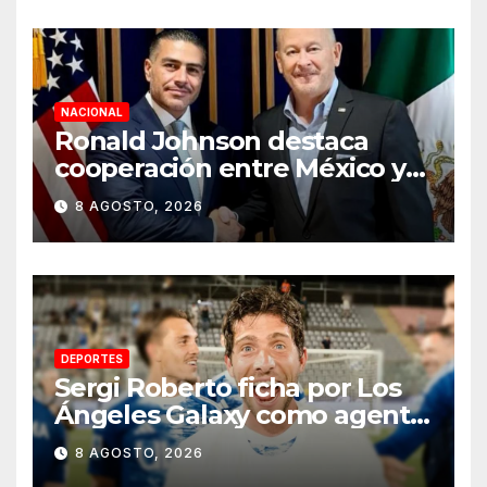
NACIONAL
Ronald Johnson destaca
cooperación entre México y
EU para la seguridad en
8 AGOSTO, 2026
región aguacatera de
Michoacán
DEPORTES
Sergi Roberto ficha por Los
Ángeles Galaxy como agente
libre hasta 2028
8 AGOSTO, 2026