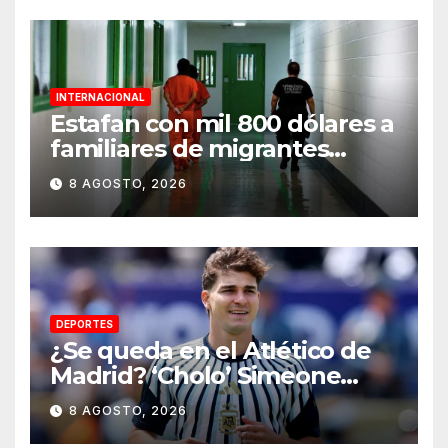
INTERNACIONAL
Estafan con mil 800 dólares a
familiares de migrantes
detenidos en Estados Unidos;
8 AGOSTO, 2026
prometen liberarlos
DEPORTES
¿Se queda en el Atlético de
Madrid? ‘Cholo’ Simeone
responde contundente sobre
8 AGOSTO, 2026
el futuro de Julián Álvarez