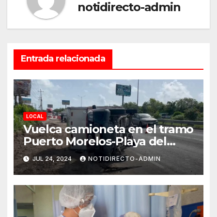
notidirecto-admin
Entrada relacionada
LOCAL
Vuelca camioneta en el tramo
Puerto Morelos-Playa del
Carmen
JUL 24, 2024
NOTIDIRECTO-ADMIN