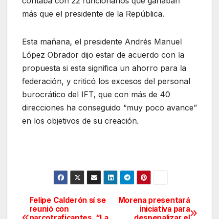
contaba con 22 funcionarios que ganaban
más que el presidente de la República.
Esta mañana, el presidente Andrés Manuel
López Obrador dijo estar de acuerdo con la
propuesta si esta significa un ahorro para la
federación, y criticó los excesos del personal
burocrático del IFT, que con más de 40
direcciones ha conseguido “muy poco avance”
en los objetivos de su creación.
Felipe Calderón sí se
Morena presentará
Navegación
reunió con
iniciativa para
narcotraficantes, “La
despenalizar el