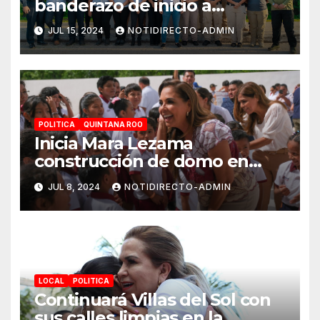
banderazo de inicio a
Operativo Verano Seguro
JUL 15, 2024
NOTIDIRECTO-ADMIN
2024
POLITICA
QUINTANA ROO
Inicia Mara Lezama
construcción de domo en
Primaria “Ermilo Abreu
JUL 8, 2024
NOTIDIRECTO-ADMIN
Gómez” en Benito Juárez
para bienestar de alumnas y
alumnos
LOCAL
POLITICA
Continuará Villas del Sol con
sus calles limpias en la