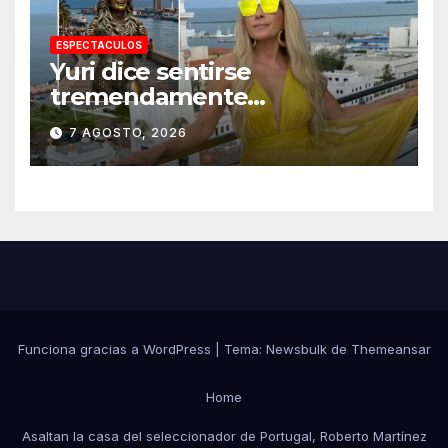
ESPECTACULOS
Yuri dice sentirse
tremendamente
emocionada sobre su estatua
7 AGOSTO, 2026
que le harán en Veracruz
Funciona gracias a WordPress
|
Tema:
Newsbulk
de
Themeansar
Home
Asaltan la casa del seleccionador de Portugal, Roberto Martínez