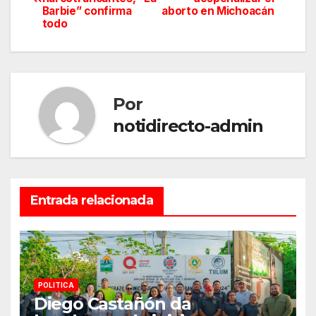
de
Barbie” confirma
aborto en Michoacán
todo
entradas
Por
notidirecto-admin
Entrada relacionada
POLITICA
Diego Castañón da