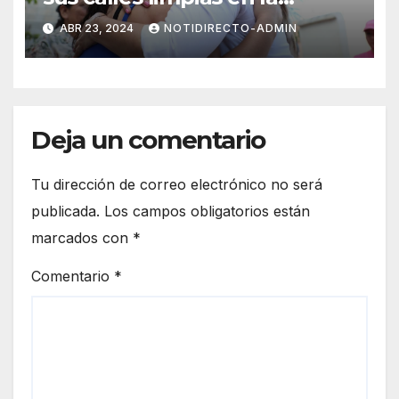
renovación: Lili Campos
ABR 23, 2024
NOTIDIRECTO-ADMIN
Deja un comentario
Tu dirección de correo electrónico no será
publicada.
Los campos obligatorios están
marcados con
*
Comentario
*