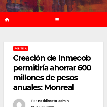
Saltar
al
contenido
POLITICA
Creación de Inmecob
permitiría ahorrar 600
millones de pesos
anuales: Monreal
Por
notidirecto-admin