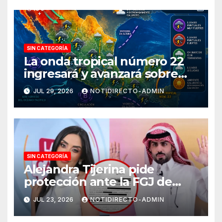
SIN CATEGORÍA
La onda tropical número 22
ingresará y avanzará sobre
México
JUL 29, 2026
NOTIDIRECTO-ADMIN
SIN CATEGORÍA
Alejandra Tijerina pide
protección ante la FGJ de
CdMx por vîolêncîa mediática
JUL 23, 2026
NOTIDIRECTO-ADMIN
y psicológica de Masad
Altamimi, integrante de La