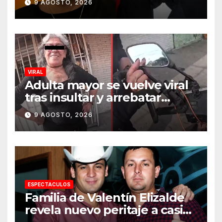
9 AGOSTO, 2026
VIRAL
Adulta mayor se vuelve viral
tras insultar y arrebatar
celular a repartidor
9 AGOSTO, 2026
ESPECTACULOS
Familia de Valentín Elizalde
revela nuevo peritaje a casi