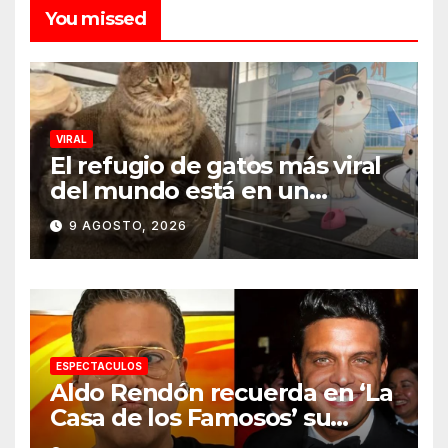
You missed
VIRAL
El refugio de gatos más viral
del mundo está en un
aeropuerto internacional y
9 AGOSTO, 2026
tiene a tres felinos
patrullando las puertas de
embarque
ESPECTACULOS
Aldo Rendón recuerda en ‘La
Casa de los Famosos’ su
encuentro con Luis Miguel