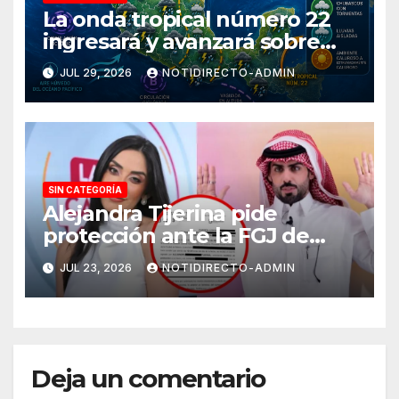
La onda tropical número 22
ingresará y avanzará sobre
México
JUL 29, 2026
NOTIDIRECTO-ADMIN
SIN CATEGORÍA
Alejandra Tijerina pide
protección ante la FGJ de
CdMx por vîolêncîa mediática
JUL 23, 2026
NOTIDIRECTO-ADMIN
y psicológica de Masad
Altamimi, integrante de La
Casa de los Famosos
Deja un comentario