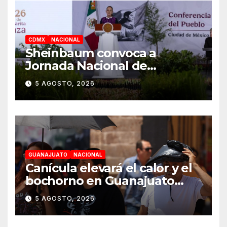
CDMX
NACIONAL
Sheinbaum convoca a
Jornada Nacional de
Reforestación el 9 de agosto
5 AGOSTO, 2026
GUANAJUATO
NACIONAL
Canícula elevará el calor y el
bochorno en Guanajuato
durante agosto
5 AGOSTO, 2026