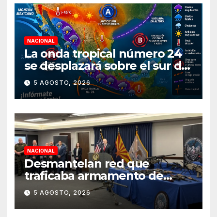
NACIONAL
La onda tropical número 24
se desplazará sobre el sur del
territorio nacional
5 AGOSTO, 2026
NACIONAL
Desmantelan red que
traficaba armamento de
Arizona a México
5 AGOSTO, 2026