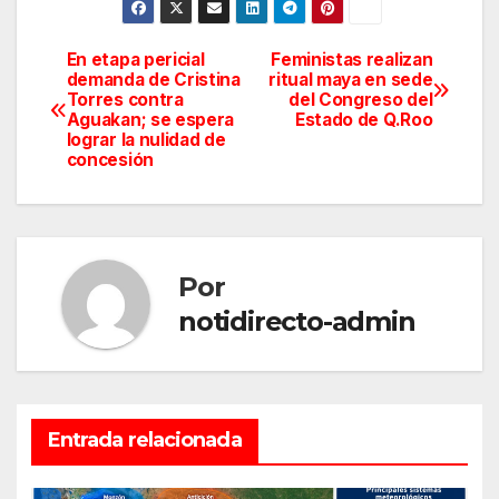
En etapa pericial
Feministas realizan
Navegación
demanda de Cristina
ritual maya en sede
Torres contra
del Congreso del
de
Aguakan; se espera
Estado de Q.Roo
lograr la nulidad de
entradas
concesión
Por
notidirecto-admin
Entrada relacionada