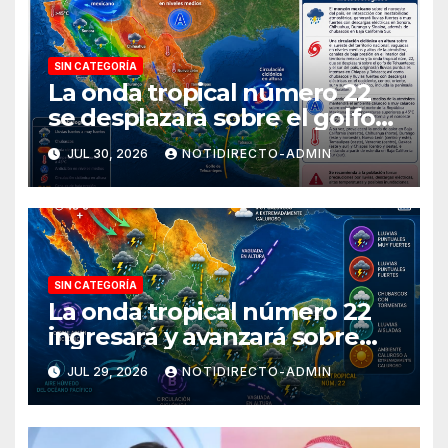
SIN CATEGORÍA
La onda tropical número 22
se desplazará sobre el golfo
de Tehuantepec y el sur del
JUL 30, 2026
NOTIDIRECTO-ADMIN
país
SIN CATEGORÍA
La onda tropical número 22
ingresará y avanzará sobre
México
JUL 29, 2026
NOTIDIRECTO-ADMIN