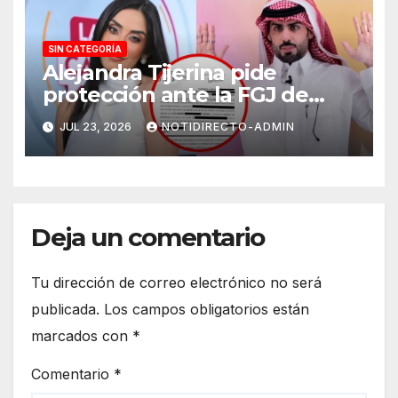
SIN CATEGORÍA
Alejandra Tijerina pide
protección ante la FGJ de
CdMx por vîolêncîa mediática
JUL 23, 2026
NOTIDIRECTO-ADMIN
y psicológica de Masad
Altamimi, integrante de La
Casa de los Famosos
Deja un comentario
Tu dirección de correo electrónico no será
publicada.
Los campos obligatorios están
marcados con
*
Comentario
*