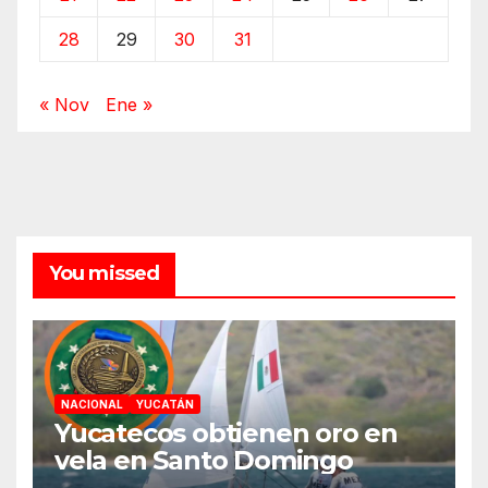
28
29
30
31
« Nov
Ene »
You missed
NACIONAL
YUCATÁN
Yucatecos obtienen oro en
vela en Santo Domingo