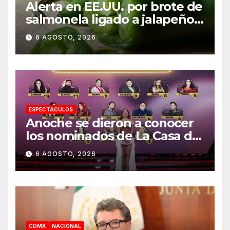
Alerta en EE.UU. por brote de
salmonela ligado a jalapeños
mexicanos; reportan 345
6 AGOSTO, 2026
casos
ESPECTACULOS
Anoche se dieron a conocer
los nominados de La Casa de
los Famosos México 2026 en
6 AGOSTO, 2026
la segunda semana
CDMX
NACIONAL