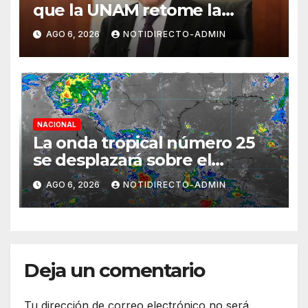
que la UNAM retome la
normalidad e inicie el
AGO 6, 2026
NOTIDIRECTO-ADMIN
semestre mediante el diálogo
NACIONAL
La onda tropical número 25
se desplazará sobre el
sureste mexicano
AGO 6, 2026
NOTIDIRECTO-ADMIN
Deja un comentario
Tu dirección de correo electrónico no será