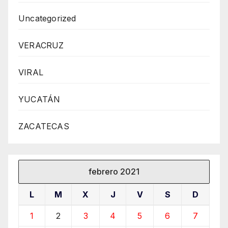
Uncategorized
VERACRUZ
VIRAL
YUCATÁN
ZACATECAS
febrero 2021
L
M
X
J
V
S
D
1
2
3
4
5
6
7