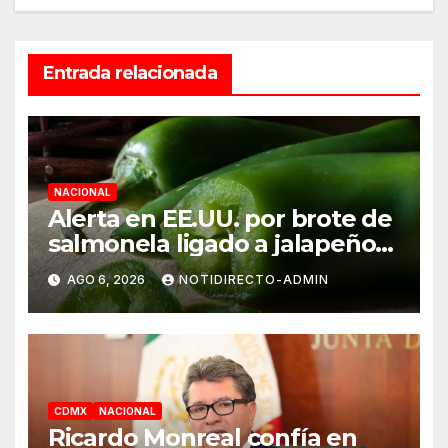
Entrada relacionada
NACIONAL
Alerta en EE.UU. por brote de
salmonela ligado a jalapeños
mexicanos; reportan 345
AGO 6, 2026
NOTIDIRECTO-ADMIN
casos
CDMX
NACIONAL
Ricardo Monreal confía en