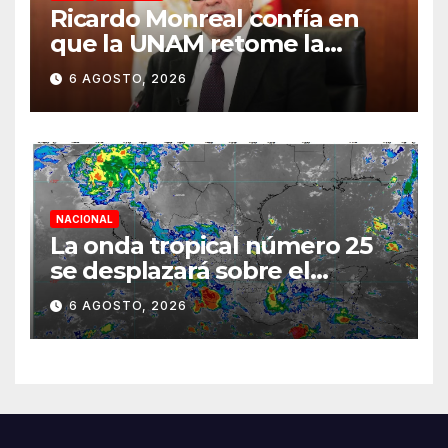
Ricardo Monreal confía en
que la UNAM retome la
normalidad e inicie el
6 AGOSTO, 2026
semestre mediante el
diálogo
NACIONAL
La onda tropical número 25
se desplazará sobre el
sureste mexicano
6 AGOSTO, 2026