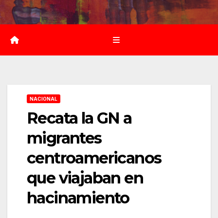
Saltar
al
contenido
NACIONAL
Recata la GN a
migrantes
centroamericanos
que viajaban en
hacinamiento