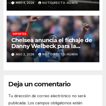
investigan las causas
AGO 4, 2026
NOTIDIRECTO-ADMIN
DEPORTES
Chelsea anuncia el fichaje de
Danny Welbeck para la
próxima temporada de
AGO 2, 2026
NOTIDIRECTO-ADMIN
Premier League
Deja un comentario
Tu dirección de correo electrónico no será
publicada.
Los campos obligatorios están