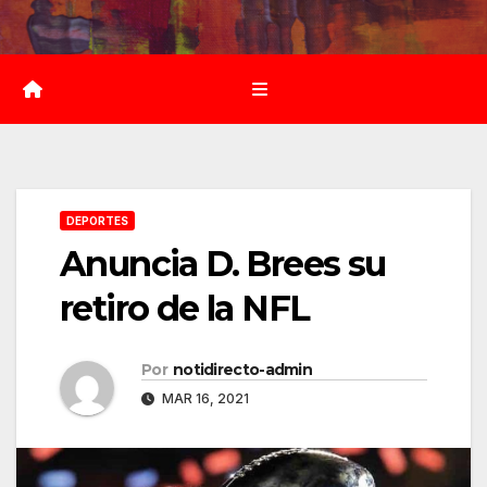
Saltar
al
contenido
DEPORTES
Anuncia D. Brees su
retiro de la NFL
Por
notidirecto-admin
MAR 16, 2021