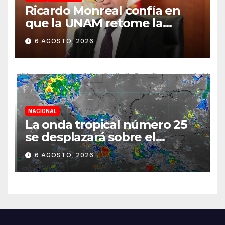
Ricardo Monreal confía en
que la UNAM retome la
normalidad e inicie el
6 AGOSTO, 2026
semestre mediante el
diálogo
NACIONAL
La onda tropical número 25
se desplazará sobre el
sureste mexicano
6 AGOSTO, 2026