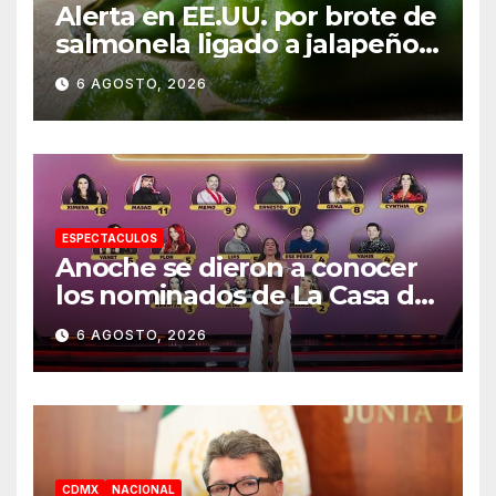
Alerta en EE.UU. por brote de
salmonela ligado a jalapeños
mexicanos; reportan 345
6 AGOSTO, 2026
casos
ESPECTACULOS
Anoche se dieron a conocer
los nominados de La Casa de
los Famosos México 2026 en
6 AGOSTO, 2026
la segunda semana
CDMX
NACIONAL