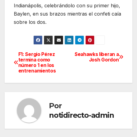
Indianápolis, celebrándolo con su primer hijo,
Baylen, en sus brazos mientras el confeti caía
sobre los dos.
F1: Sergio Pérez
Seahawks liberan a
Navegación
termina como
Josh Gordon
número 1 en los
de
entrenamientos
entradas
Por
notidirecto-admin