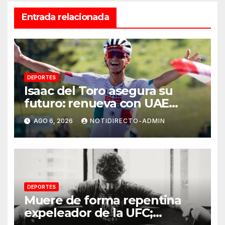
Entrada relacionada
DEPORTES
Isaac del Toro asegura su
futuro: renueva con UAE
Team Emirates hasta 2031
AGO 6, 2026
NOTIDIRECTO-ADMIN
DEPORTES
Muere de forma repentina
expeleador de la UFC;