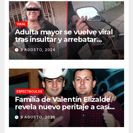
VIRAL
Adulta mayor se vuelve viral
tras insultar y arrebatar
celular a repartidor
9 AGOSTO, 2026
ESPECTACULOS
Familia de Valentín Elizalde
revela nuevo peritaje a casi
20 años de su homîcîdîo
9 AGOSTO, 2026