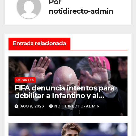
Por
notidirecto-admin
Entrada relacionada
DEPORTES
FIFA denuncia intentos para
debilitar a Infantino y al
propio organismo
AGO 9, 2026
NOTIDIRECTO-ADMIN