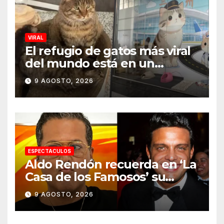
VIRAL
El refugio de gatos más viral
del mundo está en un
aeropuerto internacional y
9 AGOSTO, 2026
tiene a tres felinos
patrullando las puertas de
embarque
ESPECTACULOS
Aldo Rendón recuerda en ‘La
Casa de los Famosos’ su
encuentro con Luis Miguel
9 AGOSTO, 2026