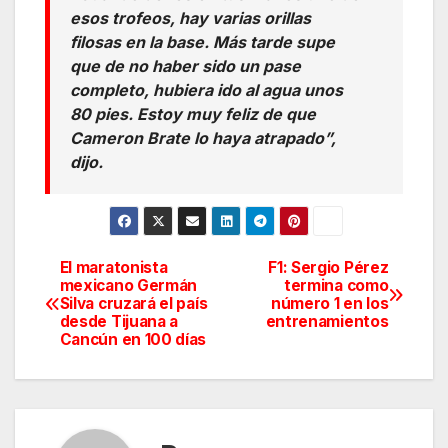
esos trofeos, hay varias orillas
filosas en la base. Más tarde supe
que de no haber sido un pase
completo, hubiera ido al agua unos
80 pies. Estoy muy feliz de que
Cameron Brate lo haya atrapado”,
dijo.
El maratonista
F1: Sergio Pérez
Navegación
mexicano Germán
termina como
Silva cruzará el país
número 1 en los
de
desde Tijuana a
entrenamientos
Cancún en 100 días
entradas