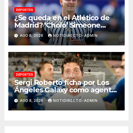
DEPORTES
¿Se queda en el Atlético de
Madrid? ‘Cholo’ Simeone
responde contundente sobre
AGO 8, 2026
NOTIDIRECTO-ADMIN
el futuro de Julián Álvarez
DEPORTES
Sergi Roberto ficha por Los
Ángeles Galaxy como agente
libre hasta 2028
AGO 8, 2026
NOTIDIRECTO-ADMIN