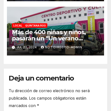
LOCAL
QUINTANA ROO
Más de 400 niñas y niños,
pasarán un “Un verano
DIFerente” en Chetumal:
JUL 22, 2024
NOTIDIRECTO-ADMIN
Mara Lezama
Deja un comentario
Tu dirección de correo electrónico no será
publicada.
Los campos obligatorios están
marcados con
*