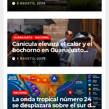
Reforestación el 9 de agosto
5 AGOSTO, 2026
GUANAJUATO
NACIONAL
Canícula elevará el calor y el
bochorno en Guanajuato
durante agosto
5 AGOSTO, 2026
NACIONAL
La onda tropical número 24
se desplazará sobre el sur del