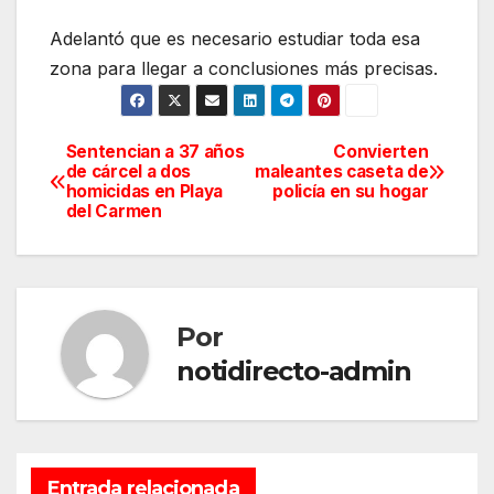
Adelantó que es necesario estudiar toda esa
zona para llegar a conclusiones más precisas.
Sentencian a 37 años
Convierten
Navegación
de cárcel a dos
maleantes caseta de
homicidas en Playa
policía en su hogar
de
del Carmen
entradas
Por
notidirecto-admin
Entrada relacionada