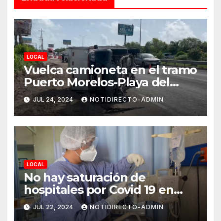
LOCAL
Vuelca camioneta en el tramo
Puerto Morelos-Playa del
Carmen
JUL 24, 2024
NOTIDIRECTO-ADMIN
LOCAL
No hay saturación de
hospitales por Covid 19 en
Playa del Carmen
JUL 22, 2024
NOTIDIRECTO-ADMIN