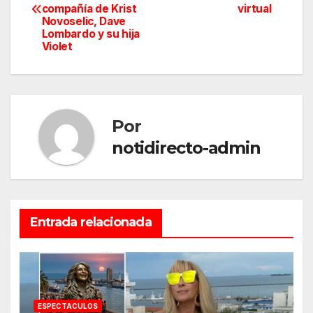
de
compañía de Krist
virtual
Novoselic, Dave
entradas
Lombardo y su hija
Violet
Por
notidirecto-admin
Entrada relacionada
ESPECTACULOS