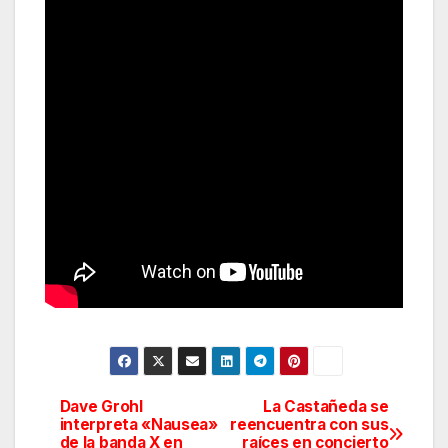
Dave Grohl
La Castañeda se
Navegación
interpreta «Nausea»
reencuentra con sus
de la banda X en
raíces en concierto