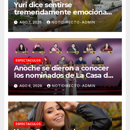
Yuri dice sentirse
tremendamente emocionada
sobre su estatua que le harán
AGO 7, 2026
NOTIDIRECTO-ADMIN
en Veracruz
ESPECTACULOS
Anoche se dieron a conocer
los nominados de La Casa de
los Famosos México 2026 en
AGO 6, 2026
NOTIDIRECTO-ADMIN
la segunda semana
ESPECTACULOS