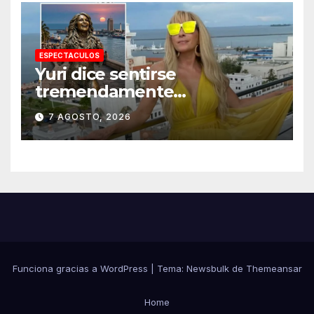
ESPECTACULOS
Yuri dice sentirse
tremendamente
emocionada sobre su estatua
7 AGOSTO, 2026
que le harán en Veracruz
Funciona gracias a WordPress
|
Tema:
Newsbulk
de
Themeansar
Home