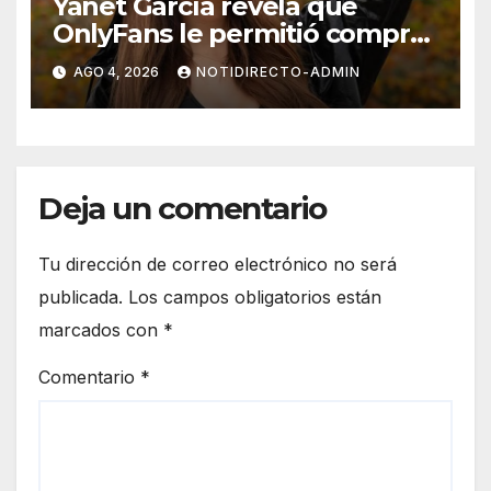
Yanet García revela que
OnlyFans le permitió comprar
un departamento en
AGO 4, 2026
NOTIDIRECTO-ADMIN
Manhattan
Deja un comentario
Tu dirección de correo electrónico no será
publicada.
Los campos obligatorios están
marcados con
*
Comentario
*