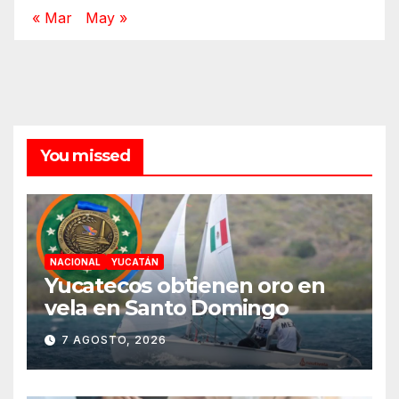
« Mar
May »
You missed
NACIONAL
YUCATÁN
Yucatecos obtienen oro en
vela en Santo Domingo
7 AGOSTO, 2026