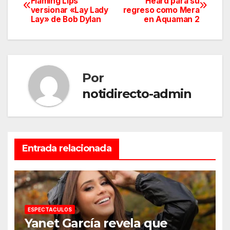
Flaming Lips
Heard para su
versionar «Lay Lady
regreso como Mera
de
Lay» de Bob Dylan
en Aquaman 2
entradas
Por
notidirecto-admin
Entrada relacionada
ESPECTACULOS
Yanet García revela que