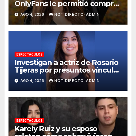
OnlyFans le permitió comprar
un departamento en
AGO 4, 2026
NOTIDIRECTO-ADMIN
Manhattan
ESPECTACULOS
Investigan a actriz de Rosario
Tijeras por presuntos vínculos
con red de huachicol fiscal
AGO 4, 2026
NOTIDIRECTO-ADMIN
ESPECTACULOS
Karely Ruiz y su esposo