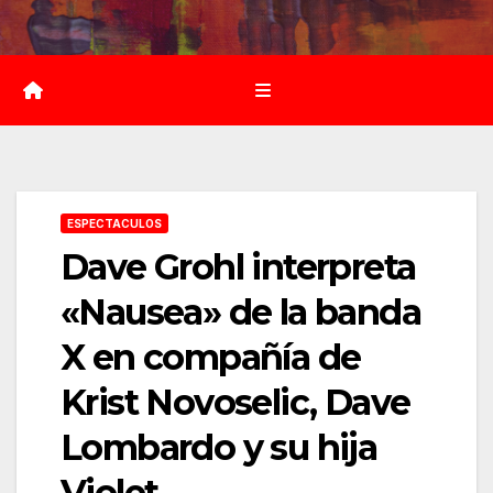
Saltar
al
contenido
ESPECTACULOS
Dave Grohl interpreta
«Nausea» de la banda
X en compañía de
Krist Novoselic, Dave
Lombardo y su hija
Violet