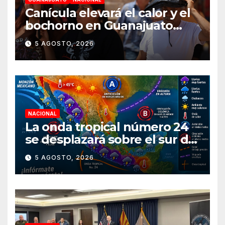
Canícula elevará el calor y el
bochorno en Guanajuato
durante agosto
5 AGOSTO, 2026
NACIONAL
La onda tropical número 24
se desplazará sobre el sur del
territorio nacional
5 AGOSTO, 2026