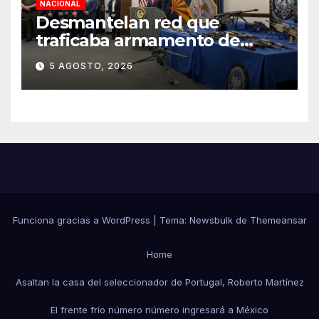
NACIONAL
Desmantelan red que
traficaba armamento de
Arizona a México
5 AGOSTO, 2026
Funciona gracias a WordPress
|
Tema:
Newsbulk
de
Themeansar
Home
Asaltan la casa del seleccionador de Portugal, Roberto Martínez
El frente frío número número ingresará a México