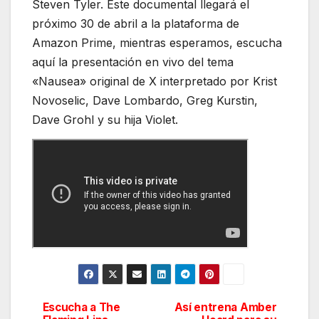
Steven Tyler. Este documental llegará el
próximo 30 de abril a la plataforma de
Amazon Prime, mientras esperamos, escucha
aquí la presentación en vivo del tema
«Nausea» original de X interpretado por Krist
Novoselic, Dave Lombardo, Greg Kurstin,
Dave Grohl y su hija Violet.
Escucha a The
Así entrena Amber
Navegación