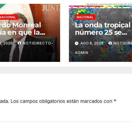
NACIONAL
NACIONAL
rdo Monreal
La onda tropical
ía en que la
número 25 se
M retome la
desplazará sobre
6, 2026
NOTIDIRECTO-
AGO 6, 2026
NOTIDIR
alidad e inicie
sureste mexica
emestre
ADMIN
ante el diálogo
cada.
Los campos obligatorios están marcados con
*