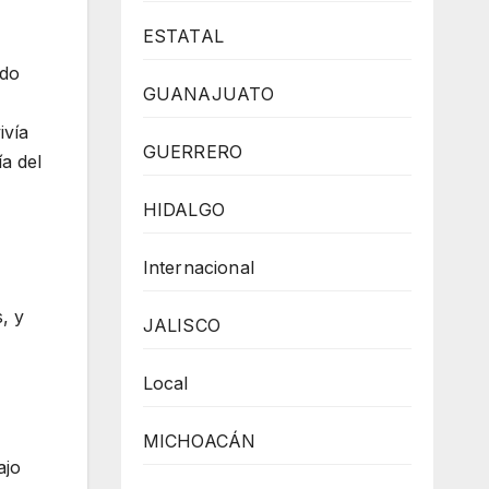
ESTATAL
ndo
GUANAJUATO
ivía
GUERRERO
ía del
HIDALGO
Internacional
, y
JALISCO
Local
MICHOACÁN
ajo