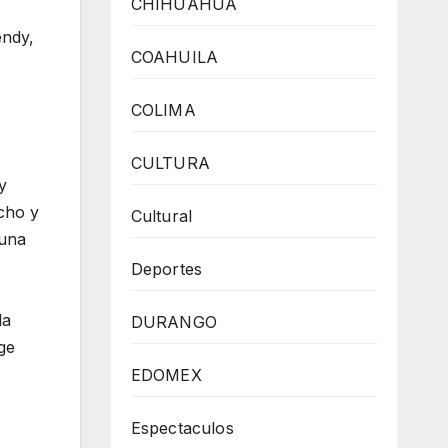
CHIHUAHUA
endy,
COAHUILA
COLIMA
CULTURA
y
cho y
Cultural
 una
Deportes
la
DURANGO
ge
EDOMEX
Espectaculos