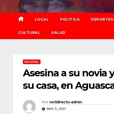
Saltar
al
contenido
LOCAL
POLITICA
DEPORTES
CULTURAL
SALUD
NACIONAL
Asesina a su novia y
su casa, en Aguasca
Por
notidirecto-admin
MAY 5, 2021