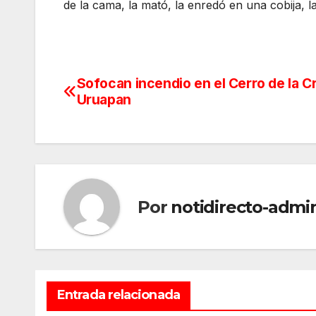
de la cama, la mató, la enredó en una cobija, 
Sofocan incendio en el Cerro de la C
Navegación
Uruapan
de
entradas
Por
notidirecto-admi
Entrada relacionada