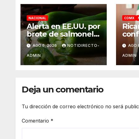
NACIONAL
CDMX
Alerta en EE.UU. por
Rica
brote de salmonela
conf
ligado a jalapeños
UNA
AGO 6, 2026
NOTIDIRECTO-
AGO 
mexicanos;
norm
reportan 345 casos
el s
ADMIN
ADMIN
medi
Deja un comentario
Tu dirección de correo electrónico no será publi
Comentario
*