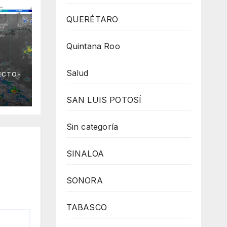
QUERÉTARO
Quintana Roo
 el
Salud
ECTO-
no
SAN LUIS POTOSÍ
Sin categoría
SINALOA
SONORA
TABASCO