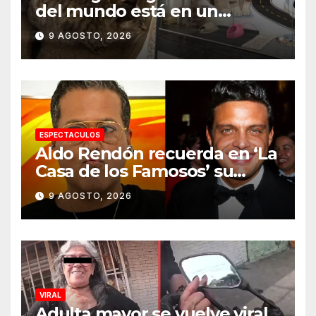
del mundo está en un
aeropuerto internacional y
9 AGOSTO, 2026
tiene a tres felinos
patrullando las puertas de
embarque
ESPECTACULOS
Aldo Rendón recuerda en ‘La
Casa de los Famosos’ su
encuentro con Luis Miguel
9 AGOSTO, 2026
VIRAL
Adulta mayor se vuelve viral