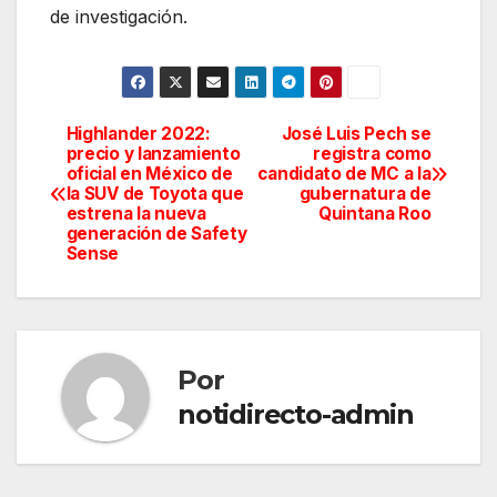
de investigación.
Highlander 2022:
José Luis Pech se
Navegación
precio y lanzamiento
registra como
oficial en México de
candidato de MC a la
de
la SUV de Toyota que
gubernatura de
estrena la nueva
Quintana Roo
entradas
generación de Safety
Sense
Por
notidirecto-admin