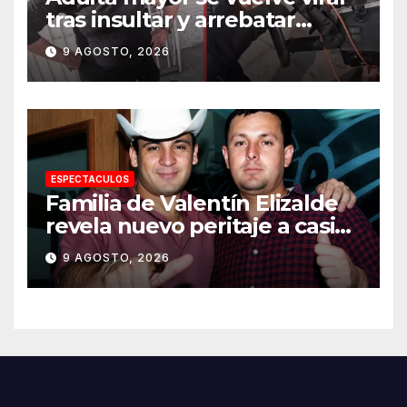
tras insultar y arrebatar
celular a repartidor
9 AGOSTO, 2026
ESPECTACULOS
Familia de Valentín Elizalde
revela nuevo peritaje a casi
20 años de su homîcîdîo
9 AGOSTO, 2026