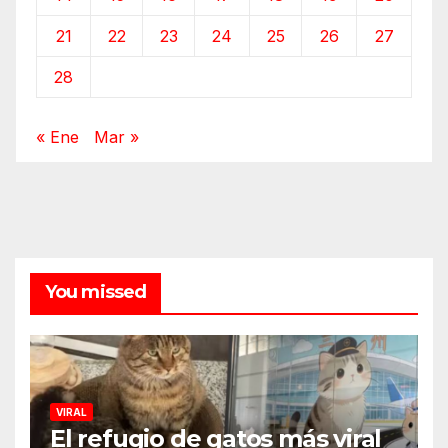
21
22
23
24
25
26
27
28
« Ene
Mar »
You missed
VIRAL
El refugio de gatos más viral