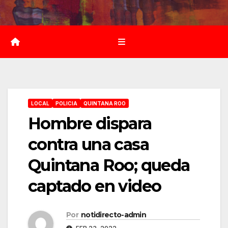
Saltar
al
contenido
LOCAL
POLICIA
QUINTANA ROO
Hombre dispara
contra una casa
Quintana Roo; queda
captado en video
Por
notidirecto-admin