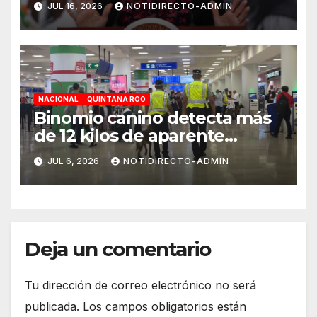
JUL 16, 2026
NOTIDIRECTO-ADMIN
de carga
NACIONAL
QUINTANA ROO
Binomio canino detecta más
de 12 kilos de aparente
cocaína en el Aeropuerto de
JUL 6, 2026
NOTIDIRECTO-ADMIN
Cancún
Deja un comentario
Tu dirección de correo electrónico no será
publicada.
Los campos obligatorios están