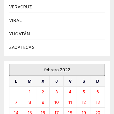
VERACRUZ
VIRAL
YUCATÁN
ZACATECAS
febrero 2022
L
M
X
J
V
S
D
1
2
3
4
5
6
7
8
9
10
11
12
13
14
15
16
17
18
19
20