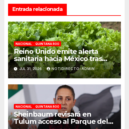
Entrada relacionada
NACIONAL
QUINTANA ROO
Reino Unido emite alerta
sanitaria hacia México tras
aumento de cuadros de
JUL 31, 2026
NOTIDIRECTO-ADMIN
diarrea explosiva en turistas
NACIONAL
QUINTANA ROO
Sheinbaum revisará en
Tulum acceso al Parque del
Jaguar, sargazo y Tren Maya