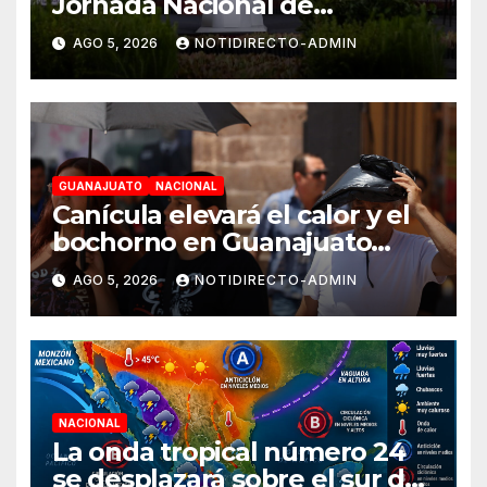
Jornada Nacional de
Reforestación el 9 de agosto
AGO 5, 2026
NOTIDIRECTO-ADMIN
GUANAJUATO
NACIONAL
Canícula elevará el calor y el
bochorno en Guanajuato
durante agosto
AGO 5, 2026
NOTIDIRECTO-ADMIN
NACIONAL
La onda tropical número 24
se desplazará sobre el sur del