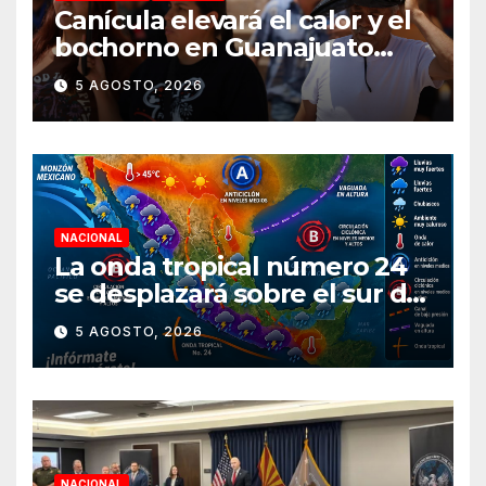
Canícula elevará el calor y el
bochorno en Guanajuato
durante agosto
5 AGOSTO, 2026
NACIONAL
La onda tropical número 24
se desplazará sobre el sur del
territorio nacional
5 AGOSTO, 2026
NACIONAL