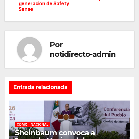
entradas
generación de Safety
Sense
Por
notidirecto-admin
Entrada relacionada
CDMX
NACIONAL
Sheinbaum convoca a