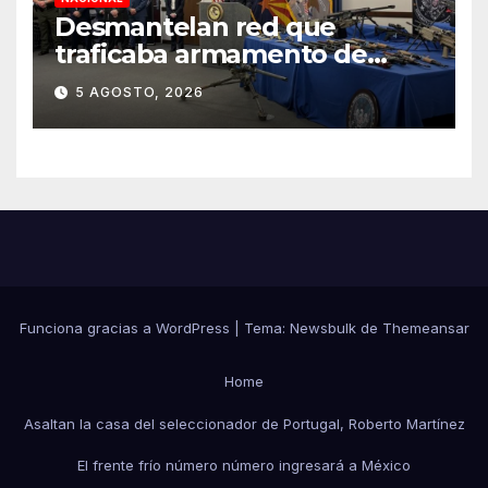
Desmantelan red que
traficaba armamento de
Arizona a México
5 AGOSTO, 2026
Funciona gracias a WordPress
|
Tema:
Newsbulk
de
Themeansar
Home
Asaltan la casa del seleccionador de Portugal, Roberto Martínez
El frente frío número número ingresará a México