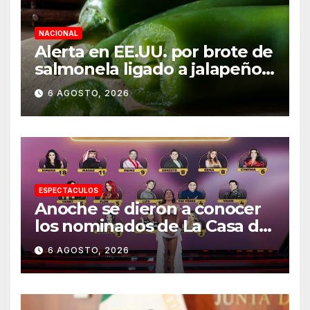
NACIONAL
Alerta en EE.UU. por brote de
salmonela ligado a jalapeños
mexicanos; reportan 345
6 AGOSTO, 2026
casos
ESPECTACULOS
Anoche se dieron a conocer
los nominados de La Casa de
los Famosos México 2026 en
6 AGOSTO, 2026
la segunda semana