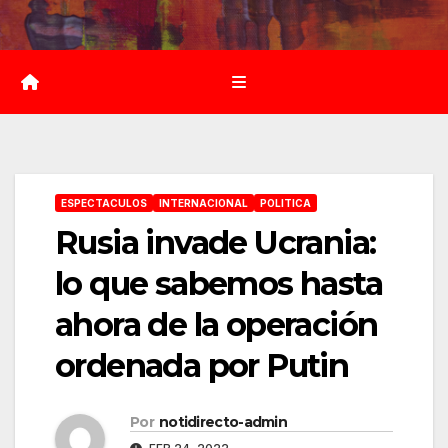
Saltar
al
contenido
ESPECTACULOS
INTERNACIONAL
POLITICA
Rusia invade Ucrania:
lo que sabemos hasta
ahora de la operación
ordenada por Putin
Por
notidirecto-admin