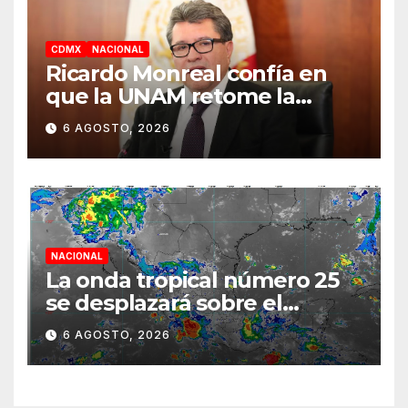
CDMX
NACIONAL
Ricardo Monreal confía en
que la UNAM retome la
normalidad e inicie el
6 AGOSTO, 2026
semestre mediante el
diálogo
NACIONAL
La onda tropical número 25
se desplazará sobre el
sureste mexicano
6 AGOSTO, 2026