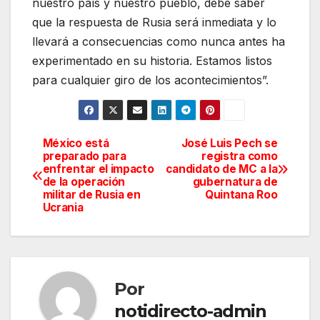
nuestro país y nuestro pueblo, debe saber
que la respuesta de Rusia será inmediata y lo
llevará a consecuencias como nunca antes ha
experimentado en su historia. Estamos listos
para cualquier giro de los acontecimientos”.
México está
José Luis Pech se
Navegación
preparado para
registra como
enfrentar el impacto
candidato de MC a la
de
de la operación
gubernatura de
militar de Rusia en
Quintana Roo
entradas
Ucrania
Por
notidirecto-admin