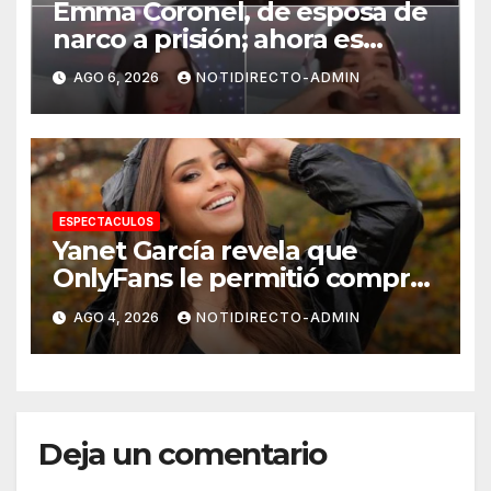
Emma Coronel, de esposa de
narco a prisión; ahora es
tiktoker
AGO 6, 2026
NOTIDIRECTO-ADMIN
ESPECTACULOS
Yanet García revela que
OnlyFans le permitió comprar
un departamento en
AGO 4, 2026
NOTIDIRECTO-ADMIN
Manhattan
Deja un comentario