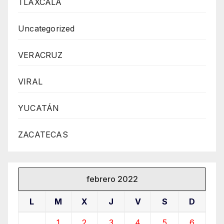
TLAXCALA
Uncategorized
VERACRUZ
VIRAL
YUCATÁN
ZACATECAS
febrero 2022
L
M
X
J
V
S
D
1
2
3
4
5
6